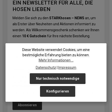
EIN NEWSLETTER FÜR ALLE, DIE
HOSEN LIEBEN
Melden Sie sich zu den
STARKhosen – NEWS
an, um
als Erster über Neuheiten und Aktionen informiert zu
werden. Als Willkommensgeschenk schenken wir Ihnen
einen
10 € Gutschein
für Ihre nächste Bestellung.
E-Mail-Adresse
*
Diese Website verwendet Cookies, um eine
bestmögliche Erfahrung bieten zu können.
Mehr Informationen ...
Datenschutz
|
Impressum
Datenschutz
Ich habe die
Datenschutzbestimmungen
zur Kenntnis
Nur technisch notwendige
genommen und die
AGB
gelesen und bin mit ihnen
einverstanden.
Konfigurieren
Die mit einem Stern (*) markierten Felder sind Pflichtfelder.
Abonnieren