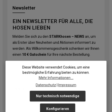
Newsletter
EIN NEWSLETTER FÜR ALLE, DIE
HOSEN LIEBEN
Melden Sie sich zu den
STARKhosen – NEWS
an, um
als Erster über Neuheiten und Aktionen informiert zu
werden. Als Willkommensgeschenk schenken wir Ihnen
einen
10 € Gutschein
für Ihre nächste Bestellung.
E-Mail-Adresse
*
Diese Website verwendet Cookies, um eine
bestmögliche Erfahrung bieten zu können.
Mehr Informationen ...
Datenschutz
|
Impressum
Datenschutz
Ich habe die
Datenschutzbestimmungen
zur Kenntnis
Nur technisch notwendige
genommen und die
AGB
gelesen und bin mit ihnen
einverstanden.
Konfigurieren
Die mit einem Stern (*) markierten Felder sind Pflichtfelder.