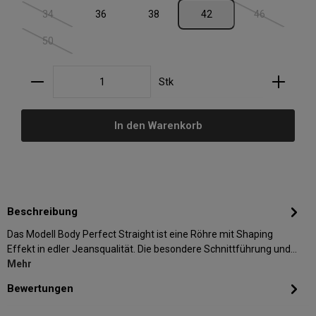
34
36
38
42
46
(Diese Option ist zurzeit nicht verfügbar.)
(Diese Option i
50
(Diese Option ist zurzeit nicht verfügbar.)
Produkt Anzahl: Gib den gewünschten Wert ein oder
Stk
In den Warenkorb
Beschreibung
Das Modell Body Perfect Straight ist eine Röhre mit Shaping
Effekt in edler Jeansqualität. Die besondere Schnittführung und…
Mehr
Bewertungen