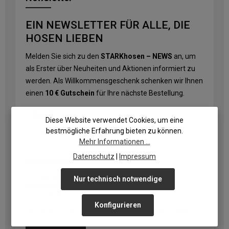
EIN NEWSLETTER FÜR ALLE, DIE
HOSEN LIEBEN
Melden Sie sich zu den
STARKhosen – NEWS
an, um
als Erster über Neuheiten und Aktionen informiert zu
werden. Als Willkommensgeschenk schenken wir Ihnen
einen
10 € Gutschein
für Ihre nächste Bestellung.
E-Mail-Adresse
*
Diese Website verwendet Cookies, um eine
bestmögliche Erfahrung bieten zu können.
Mehr Informationen ...
Datenschutz
|
Impressum
Datenschutz
Ich habe die
Datenschutzbestimmungen
zur Kenntnis
Nur technisch notwendige
genommen und die
AGB
gelesen und bin mit ihnen
einverstanden.
Konfigurieren
Die mit einem Stern (*) markierten Felder sind Pflichtfelder.