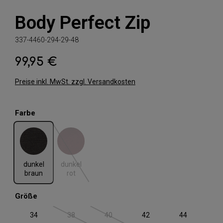
Body Perfect Zip
337-4460-294-29-48
99,95 €
Regulärer Preis:
Preise inkl. MwSt. zzgl. Versandkosten
auswählen
Farbe
dunkel braun
dunkel rot
(Diese Option ist zurzeit nicht verfügbar.)
dunkel
dunkel
braun
rot
auswählen
Größe
34
38
40
42
44
(Diese Option ist zurzeit nicht verfügbar.)
(Diese Option ist zurzeit nicht verfügbar.)