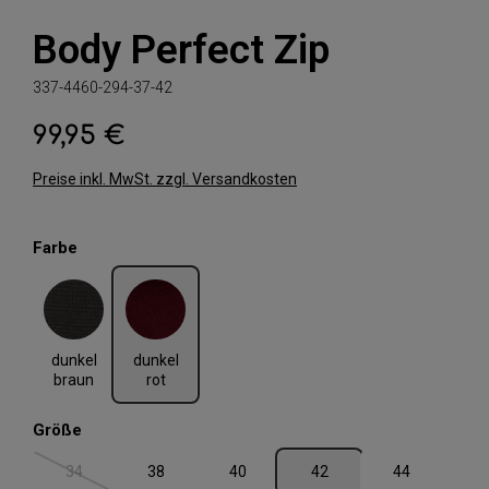
Body Perfect Zip
337-4460-294-37-42
99,95 €
Regulärer Preis:
Preise inkl. MwSt. zzgl. Versandkosten
auswählen
Farbe
dunkel braun
dunkel rot
dunkel
dunkel
braun
rot
auswählen
Größe
34
38
40
42
44
(Diese Option ist zurzeit nicht verfügbar.)