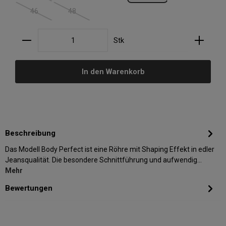
46
48
(Diese Option ist zurzeit nicht verfügbar.)
(Diese Option ist zurzeit nicht verfügbar.)
Produkt Anzahl: Gib den gewünschten Wert ein oder
Stk
In den Warenkorb
Beschreibung
Das Modell Body Perfect ist eine Röhre mit Shaping Effekt in edler
Jeansqualität. Die besondere Schnittführung und aufwendig…
Mehr
Bewertungen