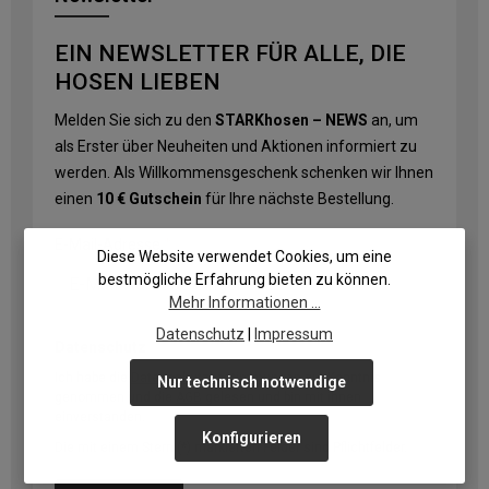
EIN NEWSLETTER FÜR ALLE, DIE
HOSEN LIEBEN
Melden Sie sich zu den
STARKhosen – NEWS
an, um
als Erster über Neuheiten und Aktionen informiert zu
werden. Als Willkommensgeschenk schenken wir Ihnen
einen
10 € Gutschein
für Ihre nächste Bestellung.
E-Mail-Adresse
*
Diese Website verwendet Cookies, um eine
bestmögliche Erfahrung bieten zu können.
Mehr Informationen ...
Datenschutz
|
Impressum
Datenschutz
Ich habe die
Datenschutzbestimmungen
zur Kenntnis
Nur technisch notwendige
genommen und die
AGB
gelesen und bin mit ihnen
einverstanden.
Konfigurieren
Die mit einem Stern (*) markierten Felder sind Pflichtfelder.