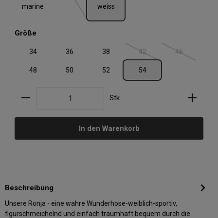
marine
weiss
auswählen
Größe
34
36
38
42
46
(Diese Option ist zurzeit nic
(Diese Option i
48
50
52
54
Produkt Anzahl: Gib den gewünschten Wert ein oder
Stk
In den Warenkorb
Beschreibung
Unsere Ronja - eine wahre Wunderhose-weiblich-sportiv,
figurschmeichelnd und einfach traumhaft bequem durch die