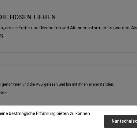
DIE HOSEN LIEBEN
n, um als Erster über Neuheiten und Aktionen informiert zu werden. 
ng.
is genommen und die
AGB
gelesen und bin mit ihnen einverstanden.
elder.
eine bestmögliche Erfahrung bieten zu können.
Nur technis