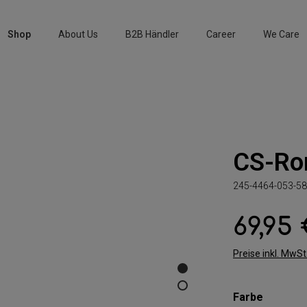
Shop
About Us
B2B Händler
Career
We Care
CS-Ro
245-4464-053-58
69,95
Regulärer Preis:
Preise inkl. MwS
auswäh
Farbe