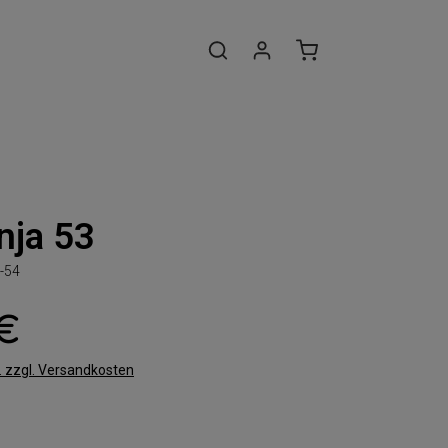
nja 53
-54
 €
t. zzgl. Versandkosten
len