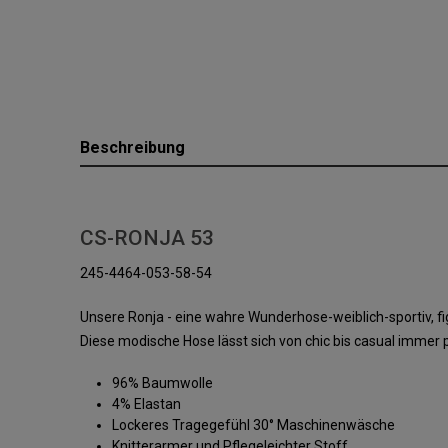
Beschreibung
CS-RONJA 53
245-4464-053-58-54
Unsere Ronja - eine wahre Wunderhose-weiblich-sportiv, 
Diese modische Hose lässt sich von chic bis casual immer p
96% Baumwolle
4% Elastan
Lockeres Tragegefühl 30° Maschinenwäsche
Knitterarmer und Pflegeleichter Stoff