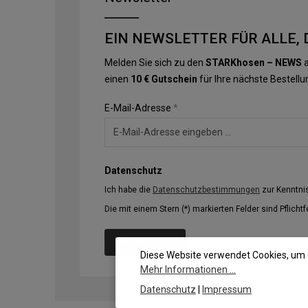
EIN NEWSLETTER FÜR ALLE, 
Melden Sie sich zu den
STARKhosen – NEWS
a
einen
10 € Gutschein
für Ihre nächste Bestellu
E-Mail-Adresse
*
Datenschutz
Ich habe die
Datenschutzbestimmungen
zur Kenntn
Die mit einem Stern (*) markierten Felder sind Pflichtf
Abonnieren
Diese Website verwendet Cookies, um 
Mehr Informationen ...
Datenschutz
|
Impressum