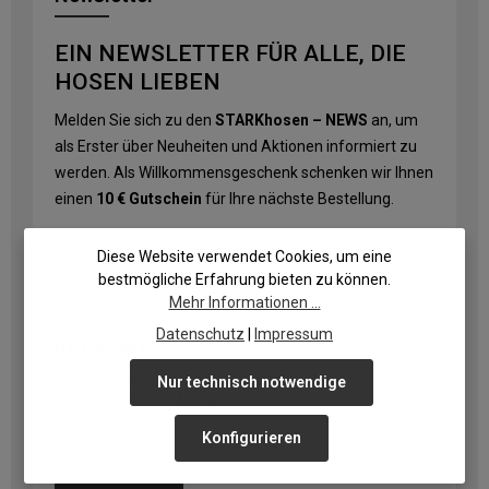
EIN NEWSLETTER FÜR ALLE, DIE
HOSEN LIEBEN
Melden Sie sich zu den
STARKhosen – NEWS
an, um
als Erster über Neuheiten und Aktionen informiert zu
werden. Als Willkommensgeschenk schenken wir Ihnen
einen
10 € Gutschein
für Ihre nächste Bestellung.
E-Mail-Adresse
*
Diese Website verwendet Cookies, um eine
bestmögliche Erfahrung bieten zu können.
Mehr Informationen ...
Datenschutz
|
Impressum
Datenschutz
Ich habe die
Datenschutzbestimmungen
zur Kenntnis
Nur technisch notwendige
genommen und die
AGB
gelesen und bin mit ihnen
einverstanden.
Konfigurieren
Die mit einem Stern (*) markierten Felder sind Pflichtfelder.