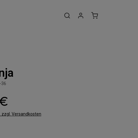
nja
-36
 €
t. zzgl. Versandkosten
len