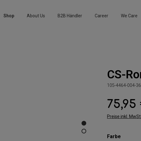
Shop
About Us
B2B Händler
Career
We Care
CS-Ro
105-4464-004-36
75,95
Regulärer Preis:
Preise inkl. MwS
auswäh
Farbe