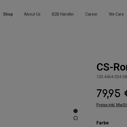
Shop
About Us
B2B Händler
Career
We Care
CS-Ro
105-4464-004-58
79,95
Regulärer Preis:
Preise inkl. MwS
auswäh
Farbe