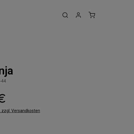
nja
-44
 €
t. zzgl. Versandkosten
len