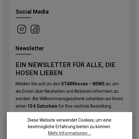
Social Media
Newsletter
EIN NEWSLETTER FÜR ALLE, DIE
HOSEN LIEBEN
Melden Sie sich zu den
STARKhosen – NEWS
an, um
als Erster über Neuheiten und Aktionen informiert zu
werden. Als Willkommensgeschenk schenken wir Ihnen
einen
10 € Gutschein
für Ihre nächste Bestellung.
E-Mail-Adresse
*
Diese Website verwendet Cookies, um eine
bestmögliche Erfahrung bieten zu können.
Mehr Informationen ...