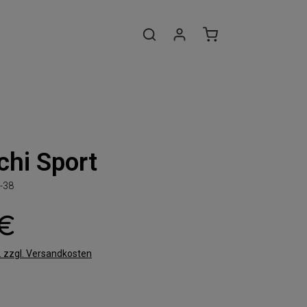
hi Sport
-38
 €
t. zzgl. Versandkosten
len