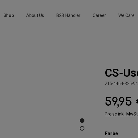
Shop
About Us
B2B Händler
Career
We Care
CS-Usc
215-4464-325-94
59,95
Regulärer Preis:
Preise inkl. MwS
auswäh
Farbe