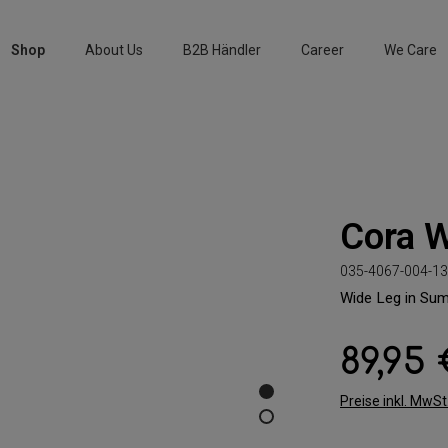
Shop
About Us
B2B Händler
Career
We Care
Cora 
035-4067-004-13
Wide Leg in Su
89,95
Regulärer Preis:
Preise inkl. MwS