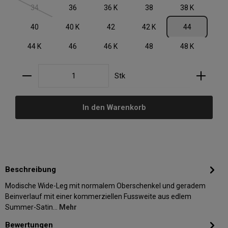
34
36
36 K
38
38 K
(Diese Option ist zurzeit nicht verfügbar.)
40
40 K
42
42 K
44
44 K
46
46 K
48
48 K
Produkt Anzahl: Gib den gewünschten Wert ein oder
Stk
In den Warenkorb
Beschreibung
Modische Wide-Leg mit normalem Oberschenkel und geradem
Beinverlauf mit einer kommerziellen Fussweite aus edlem
Summer-Satin…
Mehr
Bewertungen