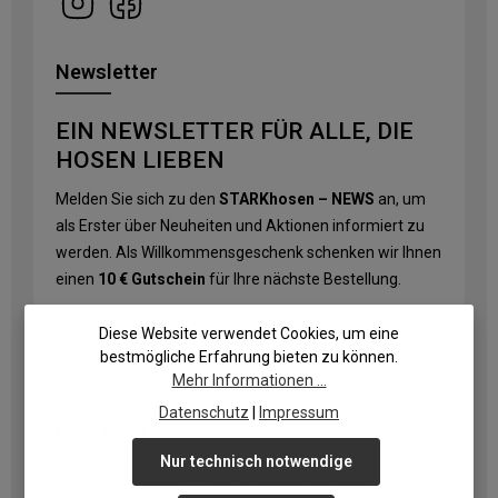
Newsletter
EIN NEWSLETTER FÜR ALLE, DIE
HOSEN LIEBEN
Melden Sie sich zu den
STARKhosen – NEWS
an, um
als Erster über Neuheiten und Aktionen informiert zu
werden. Als Willkommensgeschenk schenken wir Ihnen
einen
10 € Gutschein
für Ihre nächste Bestellung.
E-Mail-Adresse
*
Diese Website verwendet Cookies, um eine
bestmögliche Erfahrung bieten zu können.
Mehr Informationen ...
Datenschutz
|
Impressum
Datenschutz
Nur technisch notwendige
Ich habe die
Datenschutzbestimmungen
zur Kenntnis
genommen und die
AGB
gelesen und bin mit ihnen