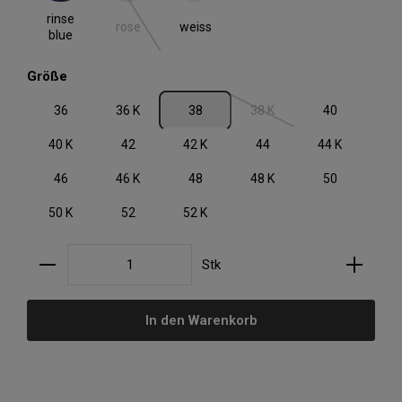
(Diese Option ist zurzeit nicht verfügbar.)
rinse
rose
weiss
blue
auswählen
Größe
36
36 K
38
38 K
40
(Diese Option ist zurzeit nic
40 K
42
42 K
44
44 K
46
46 K
48
48 K
50
50 K
52
52 K
Produkt Anzahl: Gib den gewünschten Wert ein oder
Stk
In den Warenkorb