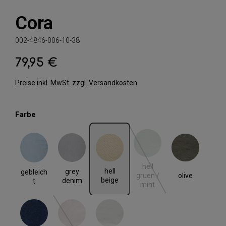
Cora
002-4846-006-10-38
79,95 €
Regulärer Preis:
Preise inkl. MwSt. zzgl. Versandkosten
auswählen
Farbe
gebleicht
grey denim
hell beige
hell gruen / mint
olive
(Diese Option ist zurzeit nic
hell
hell
grey
gebleich
olive
gruen /
beige
denim
t
mint
rinse blue
rose
weiss