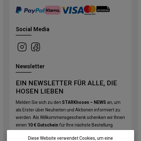
Social Media
Newsletter
EIN NEWSLETTER FÜR ALLE, DIE
HOSEN LIEBEN
Melden Sie sich zu den
STARKhosen – NEWS
an, um
als Erster über Neuheiten und Aktionen informiert zu
werden. Als Willkommensgeschenk schenken wir Ihnen
einen
10 € Gutschein
für Ihre nächste Bestellung.
Diese Website verwendet Cookies, um eine
E-Mail-Adresse
*