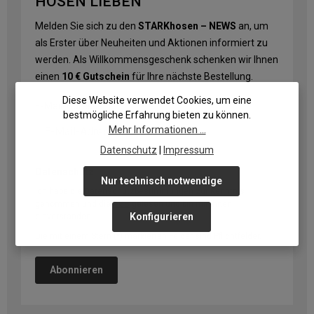
HOSEN LIEBEN
Melden Sie sich zu den
STARKhosen – NEWS
an, um
als Erster über Neuheiten und Aktionen informiert zu
werden. Als Willkommensgeschenk schenken wir Ihnen
einen
10 € Gutschein
für Ihre nächste Bestellung.
Diese Website verwendet Cookies, um eine
E-Mail-Adresse
*
bestmögliche Erfahrung bieten zu können.
Mehr Informationen ...
Datenschutz
|
Impressum
Datenschutz
Nur technisch notwendige
Ich habe die
Datenschutzbestimmungen
zur Kenntnis
genommen und die
AGB
gelesen und bin mit ihnen
Konfigurieren
einverstanden.
Die mit einem Stern (*) markierten Felder sind Pflichtfelder.
Abonnieren