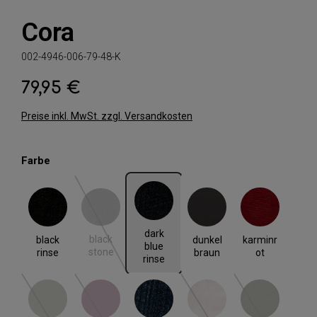
Cora
002-4946-006-79-48-K
79,95 €
Regulärer Preis:
Preise inkl. MwSt. zzgl. Versandkosten
auswählen
Farbe
black rinse
black stone
dark blue rinse
dunkel braun
karminrot
(Diese Option ist zurzeit nicht verfügbar.)
dark
black
black
dunkel
karminr
blue
stone
rinse
braun
ot
rinse
khaki
red plum
rinse blue
rose
schlamm