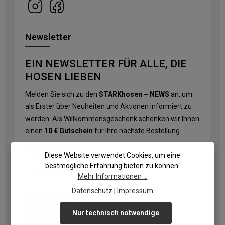
Newsletter
EIN NEWSLETTER FÜR ALLE, DIE
HOSEN LIEBEN
Melden Sie sich zu den
STARKhosen – NEWS
an, um
als Erster über Neuheiten und Aktionen informiert zu
werden. Als Willkommensgeschenk schenken wir Ihnen
einen
10 € Gutschein
für Ihre nächste Bestellung.
E-Mail-Adresse
*
Diese Website verwendet Cookies, um eine
bestmögliche Erfahrung bieten zu können.
Mehr Informationen ...
Datenschutz
|
Impressum
Datenschutz
Nur technisch notwendige
Ich habe die
Datenschutzbestimmungen
zur Kenntnis
genommen und die
AGB
gelesen und bin mit ihnen