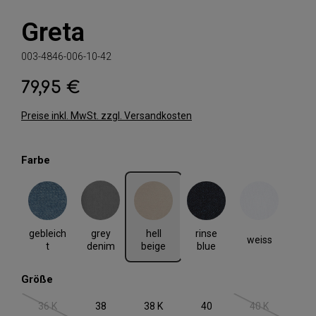
Greta
003-4846-006-10-42
79,95 €
Regulärer Preis:
Preise inkl. MwSt. zzgl. Versandkosten
auswählen
Farbe
gebleicht
grey denim
hell beige
rinse blue
weiss
gebleich
hell
rinse
grey
weiss
t
beige
blue
denim
auswählen
Größe
36 K
38
38 K
40
40 K
(Diese Option ist zurzeit nicht verfügbar.)
(Diese Option i