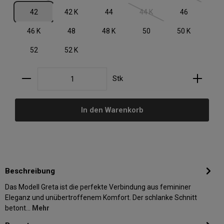
42
42 K
44
44 K
46
(Diese Option ist zurzeit nic
46 K
48
48 K
50
50 K
52
52 K
Produkt Anzahl: Gib den gewünschten Wert ein oder
Stk
In den Warenkorb
Beschreibung
Das Modell Greta ist die perfekte Verbindung aus femininer
Eleganz und unübertroffenem Komfort. Der schlanke Schnitt
betont…
Mehr