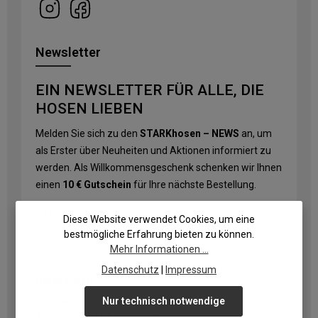
Newsletter
EIN NEWSLETTER FÜR ALLE, DIE
HOSEN LIEBEN
Melden Sie sich zu den
STARKhosen – NEWS
an, um
als Erster über Neuheiten und Aktionen informiert zu
werden. Als Willkommensgeschenk schenken wir Ihnen
einen
10 € Gutschein
für Ihre nächste Bestellung.
E-Mail-Adresse
*
Diese Website verwendet Cookies, um eine
bestmögliche Erfahrung bieten zu können.
Mehr Informationen ...
Datenschutz
|
Impressum
Datenschutz
Nur technisch notwendige
Ich habe die
Datenschutzbestimmungen
zur Kenntnis
genommen und die
AGB
gelesen und bin mit ihnen