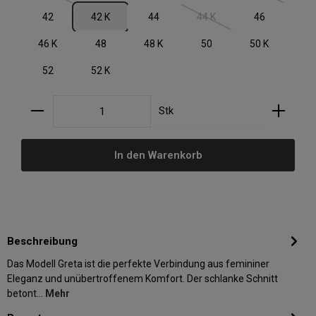
42
42 K
44
44 K
46
(Diese Option ist zurzeit nic
46 K
48
48 K
50
50 K
52
52 K
Produkt Anzahl: Gib den gewünschten Wert ein oder
Stk
In den Warenkorb
Beschreibung
Das Modell Greta ist die perfekte Verbindung aus femininer
Eleganz und unübertroffenem Komfort. Der schlanke Schnitt
betont…
Mehr