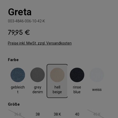
Greta
003-4846-006-10-42-K
79,95 €
Regulärer Preis:
Preise inkl. MwSt. zzgl. Versandkosten
auswählen
Farbe
gebleicht
grey denim
hell beige
rinse blue
weiss
gebleich
hell
rinse
grey
weiss
t
beige
blue
denim
auswählen
Größe
36 K
38
38 K
40
40 K
(Diese Option ist zurzeit nicht verfügbar.)
(Diese Option i