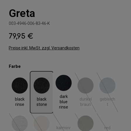
Greta
003-4946-006-83-46-K
79,95 €
Regulärer Preis:
Preise inkl. MwSt. zzgl. Versandkosten
auswählen
Farbe
black rinse
black stone
dark blue rinse
dunkel braun
gebleicht
(Diese Option ist zurzeit nic
(Diese Option i
dark
black
black
dunkel
gebleich
blue
rinse
stone
braun
t
rinse
karminr
red
grey denim
hell beige
khaki