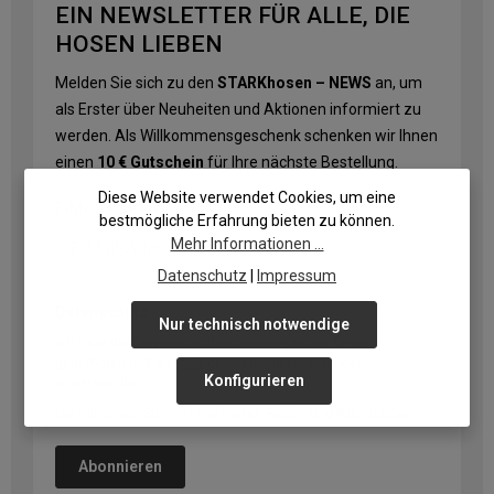
EIN NEWSLETTER FÜR ALLE, DIE
HOSEN LIEBEN
Melden Sie sich zu den
STARKhosen – NEWS
an, um
als Erster über Neuheiten und Aktionen informiert zu
werden. Als Willkommensgeschenk schenken wir Ihnen
einen
10 € Gutschein
für Ihre nächste Bestellung.
Diese Website verwendet Cookies, um eine
E-Mail-Adresse
*
bestmögliche Erfahrung bieten zu können.
Mehr Informationen ...
Datenschutz
|
Impressum
Datenschutz
Nur technisch notwendige
Ich habe die
Datenschutzbestimmungen
zur Kenntnis
genommen und die
AGB
gelesen und bin mit ihnen
Konfigurieren
einverstanden.
Die mit einem Stern (*) markierten Felder sind Pflichtfelder.
Abonnieren