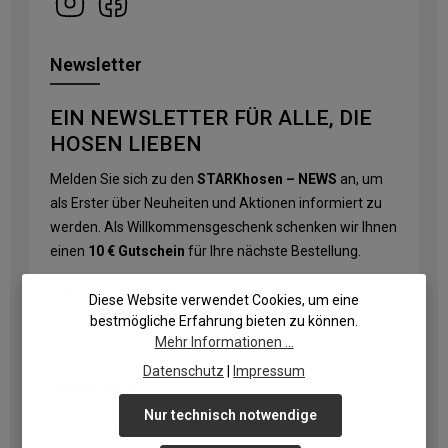
Newsletter
EIN NEWSLETTER FÜR ALLE, DIE
HOSEN LIEBEN
Melden Sie sich zu den
STARKhosen – NEWS
an, um
als Erster über Neuheiten und Aktionen informiert zu
werden. Als Willkommensgeschenk schenken wir Ihnen
einen
10 € Gutschein
für Ihre nächste Bestellung.
E-Mail-Adresse
*
Diese Website verwendet Cookies, um eine
bestmögliche Erfahrung bieten zu können.
Mehr Informationen ...
Datenschutz
|
Impressum
Datenschutz
Nur technisch notwendige
Ich habe die
Datenschutzbestimmungen
zur Kenntnis
genommen und die
AGB
gelesen und bin mit ihnen