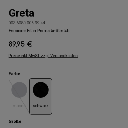
Greta
003-6080-006-99-44
Feminine Fit in Perma bi-Stretch
89,95 €
Regulärer Preis:
Preise inkl. MwSt. zzgl. Versandkosten
auswählen
Farbe
marine
schwarz
(Diese Option ist zurzeit nicht verfügbar.)
marine
schwarz
auswählen
Größe