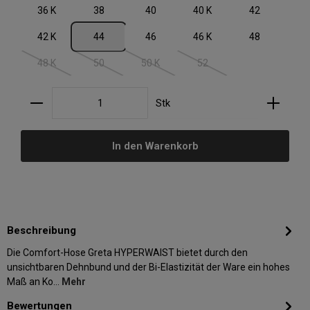
36 K
38
40
40 K
42
42 K
44
46
46 K
48
48 K
50
50 K
52
(Diese Option ist zurzeit nicht verfügbar.)
(Diese Option ist zurzeit nicht verfügbar.)
(Diese Option ist zurzeit nicht verfügbar.)
(Diese Option ist zurzeit nic
Produkt Anzahl: Gib den gewünschten Wert ein oder
Stk
In den Warenkorb
Beschreibung
Die Comfort-Hose Greta HYPERWAIST bietet durch den
unsichtbaren Dehnbund und der Bi-Elastizität der Ware ein hohes
Maß an Ko…
Mehr
Bewertungen