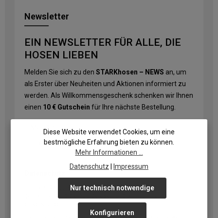
Newsletter
EIN NEWSLETTER FÜR ALLE, DIE
HOSEN LIEBEN
Melden Sie sich zu den
STARKhosen – NEWS
an, um
als Erster über Neuheiten und Aktionen informiert zu
werden. Als Willkommensgeschenk schenken wir Ihnen
einen
10 € Gutschein
für Ihre nächste Bestellung.
E-Mail-Adresse
*
Diese Website verwendet Cookies, um eine
bestmögliche Erfahrung bieten zu können.
Mehr Informationen ...
Datenschutz
|
Impressum
Datenschutz
Ich habe die
Datenschutzbestimmungen
zur Kenntnis
Nur technisch notwendige
genommen und die
AGB
gelesen und bin mit ihnen
einverstanden.
Konfigurieren