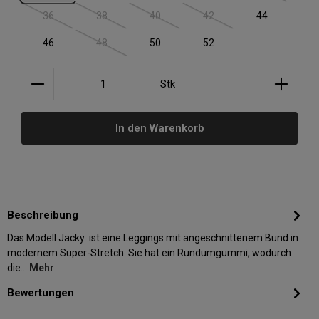
36
38
40
42
44
(Diese Option ist zurzeit nicht verfügbar.)
(Diese Option ist zurzeit nicht verfügbar.)
(Diese Option ist zurzeit nicht verfügbar.)
(Diese Option ist zurzeit nic
46
48
50
52
(Diese Option ist zurzeit nicht verfügbar.)
Produkt Anzahl: Gib den gewünschten Wert ein oder
Stk
In den Warenkorb
Beschreibung
Das Modell Jacky ist eine Leggings mit angeschnittenem Bund in
modernem Super-Stretch. Sie hat ein Rundumgummi, wodurch
die…
Mehr
Bewertungen