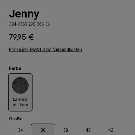
Jenny
324-3383-290-366-36
79,95 €
Regulärer Preis:
Preise inkl. MwSt. zzgl. Versandkosten
auswählen
Farbe
karminrot - karo
karminr
ot - karo
auswählen
Größe
34
36
38
40
42