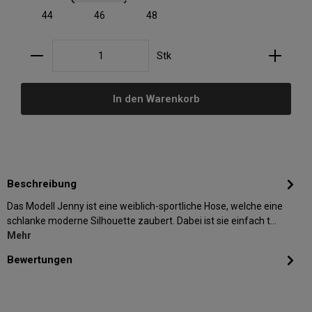
44
46
48
Produkt Anzahl: Gib den gewünschten Wert ein oder
Stk
In den Warenkorb
Beschreibung
Das Modell Jenny ist eine weiblich-sportliche Hose, welche eine
schlanke moderne Silhouette zaubert. Dabei ist sie einfach t…
Mehr
Bewertungen