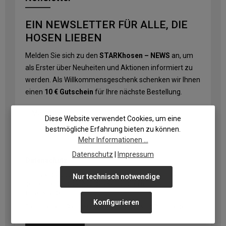
EIN NEWSLETTER FÜR ALLE, DIE
HOSEN LIEBEN
Melden Sie sich zu den
STARKhosen – NEWS
an, um
als Erster über Neuheiten und Aktionen informiert zu
werden. Als Willkommensgeschenk schenken wir Ihnen
einen
10 € Gutschein
für Ihre nächste Bestellung.
E-Mail-Adresse
*
Diese Website verwendet Cookies, um eine
bestmögliche Erfahrung bieten zu können.
Mehr Informationen ...
Datenschutz
|
Impressum
Datenschutz
Ich habe die
Datenschutzbestimmungen
zur Kenntnis
Nur technisch notwendige
genommen und die
AGB
gelesen und bin mit ihnen
einverstanden.
Konfigurieren
Die mit einem Stern (*) markierten Felder sind Pflichtfelder.