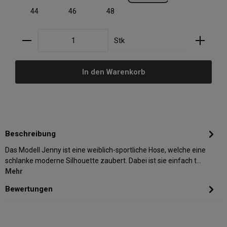
44
46
48
Produkt Anzahl: Gib den gewünschten Wert ein oder
Stk
In den Warenkorb
Beschreibung
Das Modell Jenny ist eine weiblich-sportliche Hose, welche eine
schlanke moderne Silhouette zaubert. Dabei ist sie einfach t…
Mehr
Bewertungen