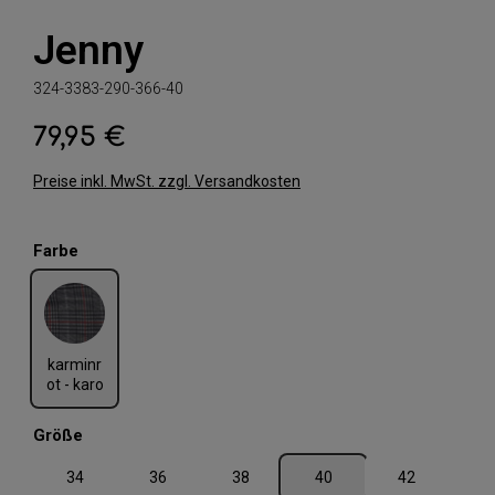
Jenny
324-3383-290-366-40
79,95 €
Regulärer Preis:
Preise inkl. MwSt. zzgl. Versandkosten
auswählen
Farbe
karminrot - karo
karminr
ot - karo
auswählen
Größe
34
36
38
40
42