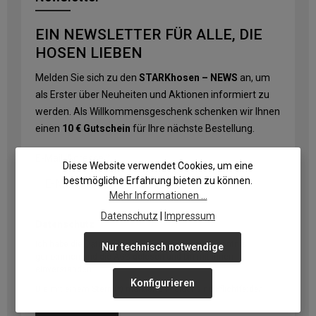
EIN NEWSLETTER FÜR ALLE, DIE
HOSEN LIEBEN
Melden Sie sich zu den
STARKhosen – NEWS
an, um
als Erster über Neuheiten und Aktionen informiert zu
werden. Als Willkommensgeschenk schenken wir Ihnen
einen
10 € Gutschein
für Ihre nächste Bestellung.
E-Mail-Adresse
*
Diese Website verwendet Cookies, um eine
bestmögliche Erfahrung bieten zu können.
Mehr Informationen ...
Datenschutz
|
Impressum
Datenschutz
Ich habe die
Datenschutzbestimmungen
zur Kenntnis
Nur technisch notwendige
genommen und die
AGB
gelesen und bin mit ihnen
einverstanden.
Konfigurieren
Die mit einem Stern (*) markierten Felder sind Pflichtfelder.