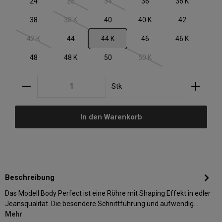
24
25
34
36
36 K
(Diese Option ist zurzeit nicht verfügbar.)
(Diese Option ist zurzeit nicht verfügbar.)
38
38 K
40
40 K
42
(Diese Option ist zurzeit nicht verfügbar.)
42 K
44
44 K
46
46 K
(Diese Option ist zurzeit nicht verfügbar.)
48
48 K
50
50 K
(Diese Option ist zurzeit nic
Produkt Anzahl: Gib den gewünschten Wert ein oder
Stk
In den Warenkorb
Beschreibung
Das Modell Body Perfect ist eine Röhre mit Shaping Effekt in edler
Jeansqualität. Die besondere Schnittführung und aufwendig…
Mehr