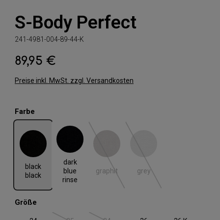
S-Body Perfect
241-4981-004-89-44-K
89,95 €
Regulärer Preis:
Preise inkl. MwSt. zzgl. Versandkosten
auswählen
Farbe
black black
dark blue rinse
graphit
grey
(Diese Option ist zurzeit nicht verfügbar.)
(Diese Option ist zurzeit nic
dark
black
graphit
grey
blue
black
rinse
auswählen
Größe