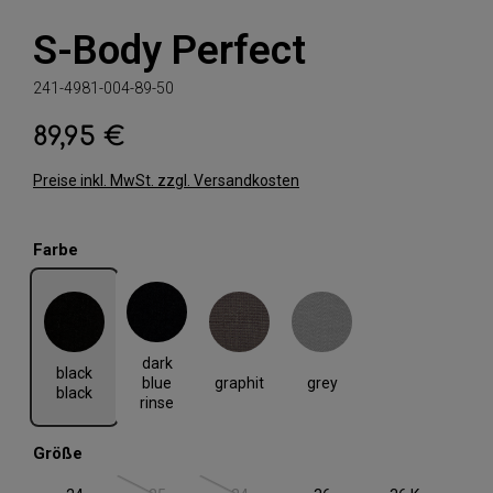
S-Body Perfect
241-4981-004-89-50
89,95 €
Regulärer Preis:
Preise inkl. MwSt. zzgl. Versandkosten
auswählen
Farbe
black black
dark blue rinse
graphit
grey
dark
black
graphit
grey
blue
black
rinse
auswählen
Größe