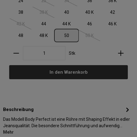
24
25
34
36
36 K
(Diese Option ist zurzeit nicht verfügbar.)
(Diese Option ist zurzeit nicht verfügbar.)
38
38 K
40
40 K
42
(Diese Option ist zurzeit nicht verfügbar.)
42 K
44
44 K
46
46 K
(Diese Option ist zurzeit nicht verfügbar.)
48
48 K
50
50 K
(Diese Option ist zurzeit nic
Produkt Anzahl: Gib den gewünschten Wert ein oder
Stk
In den Warenkorb
Beschreibung
Das Modell Body Perfect ist eine Röhre mit Shaping Effekt in edler
Jeansqualität. Die besondere Schnittführung und aufwendig…
Mehr