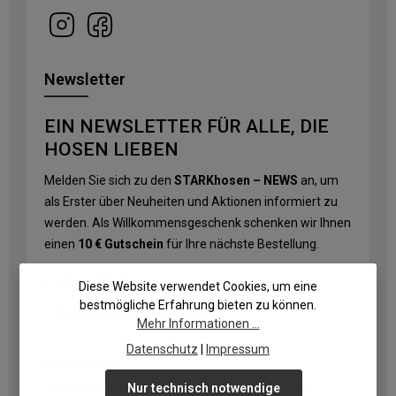
Newsletter
EIN NEWSLETTER FÜR ALLE, DIE
HOSEN LIEBEN
Melden Sie sich zu den
STARKhosen – NEWS
an, um
als Erster über Neuheiten und Aktionen informiert zu
werden. Als Willkommensgeschenk schenken wir Ihnen
einen
10 € Gutschein
für Ihre nächste Bestellung.
E-Mail-Adresse
*
Diese Website verwendet Cookies, um eine
bestmögliche Erfahrung bieten zu können.
Mehr Informationen ...
Datenschutz
|
Impressum
Datenschutz
Nur technisch notwendige
Ich habe die
Datenschutzbestimmungen
zur Kenntnis