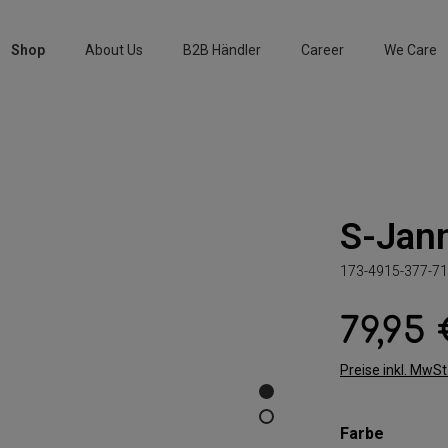
Shop
About Us
B2B Händler
Career
We Care
S-Jan
173-4915-377-71
79,95
Regulärer Preis:
Preise inkl. MwS
auswäh
Farbe