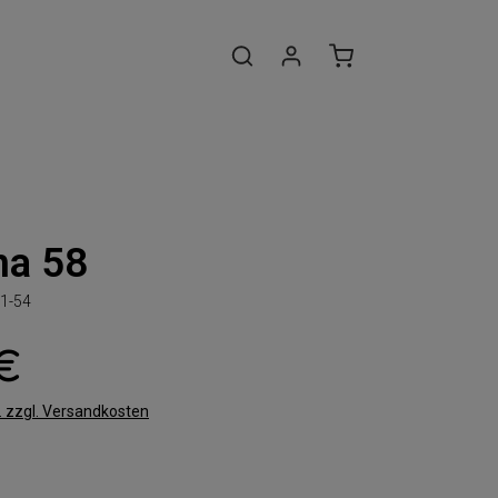
na 58
1-54
 €
t. zzgl. Versandkosten
len