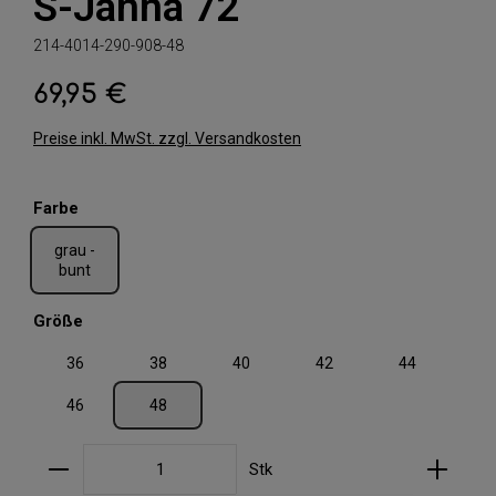
S-Janna 72
214-4014-290-908-48
69,95 €
Regulärer Preis:
Preise inkl. MwSt. zzgl. Versandkosten
auswählen
Farbe
grau -
bunt
auswählen
Größe
36
38
40
42
44
46
48
Produkt Anzahl: Gib den gewünschten Wert ein oder
Stk