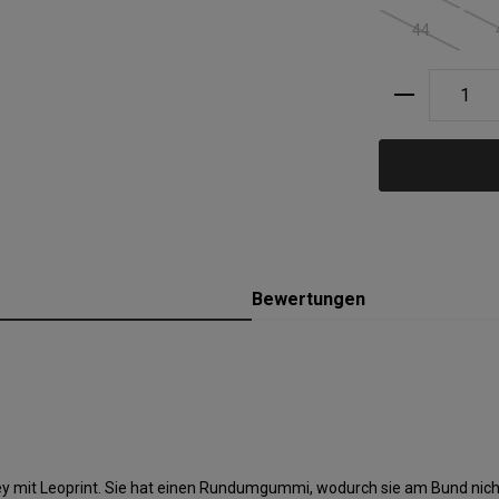
44
(Diese Option
Produkt A
Bewertungen
ey mit Leoprint. Sie hat einen Rundumgummi, wodurch sie am Bund nich