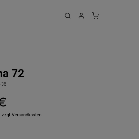
na 72
-38
 €
t. zzgl. Versandkosten
len