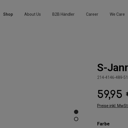
Shop
About Us
B2B Händler
Career
We Care
S-Jan
214-4146-489-51
59,95
Regulärer Preis:
Preise inkl. MwS
auswäh
Farbe