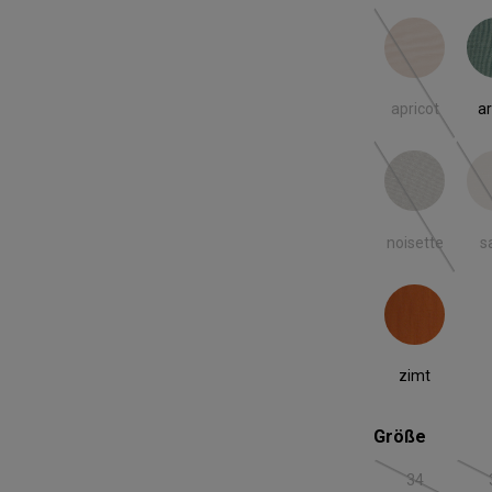
apricot
ar
(Diese Option
apricot
ar
noisette
s
(Diese Option
noisette
s
zimt
zimt
auswäh
Größe
34
(Diese Option