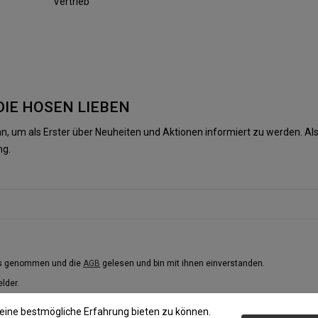
Vertrieb
DIE HOSEN LIEBEN
n, um als Erster über Neuheiten und Aktionen informiert zu werden. 
ng.
is genommen und die
AGB
gelesen und bin mit ihnen einverstanden.
elder.
eine bestmögliche Erfahrung bieten zu können.