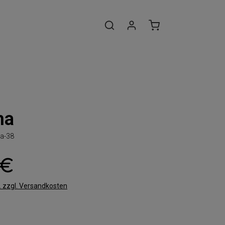
na
a-38
 €
t. zzgl. Versandkosten
len