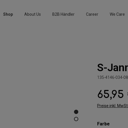
Shop
About Us
B2B Händler
Career
We Care
S-Jan
135-4146-034-08
65,95
Regulärer Preis:
Preise inkl. MwS
auswäh
Farbe