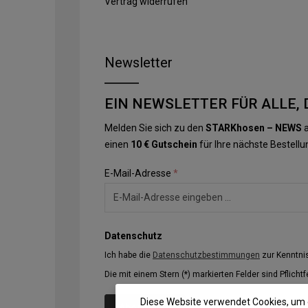
Vertrag widerrufen
Newsletter
EIN NEWSLETTER FÜR ALLE, 
Melden Sie sich zu den
STARKhosen – NEWS
a
einen
10 € Gutschein
für Ihre nächste Bestellu
E-Mail-Adresse
*
Datenschutz
Ich habe die
Datenschutzbestimmungen
zur Kenntn
Die mit einem Stern (*) markierten Felder sind Pflichtf
Diese Website verwendet Cookies, um 
Abonnieren