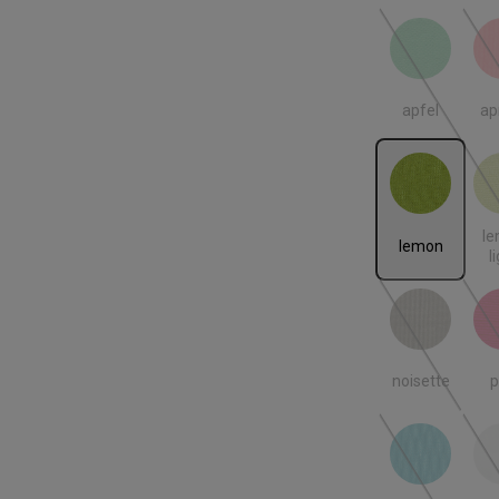
apfel
ap
(Diese Option
apfel
ap
lemon
lemo
l
lemon
l
noisette
p
(Diese Option
noisette
p
tuerkis
we
(Diese Option