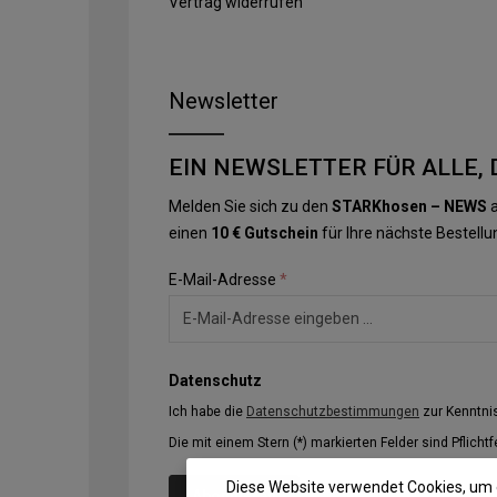
Vertrag widerrufen
Newsletter
EIN NEWSLETTER FÜR ALLE, 
Melden Sie sich zu den
STARKhosen – NEWS
a
einen
10 € Gutschein
für Ihre nächste Bestellu
E-Mail-Adresse
*
Datenschutz
Ich habe die
Datenschutzbestimmungen
zur Kenntn
Die mit einem Stern (*) markierten Felder sind Pflichtf
Diese Website verwendet Cookies, um 
Abonnieren