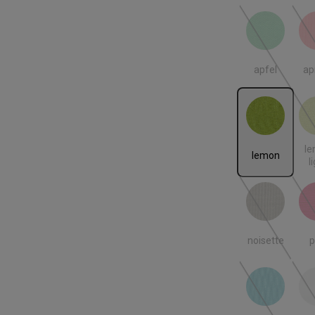
apfel
ap
(Diese Option
apfel
ap
lemon
lemo
l
lemon
l
noisette
p
(Diese Option
noisette
p
tuerkis
we
(Diese Option