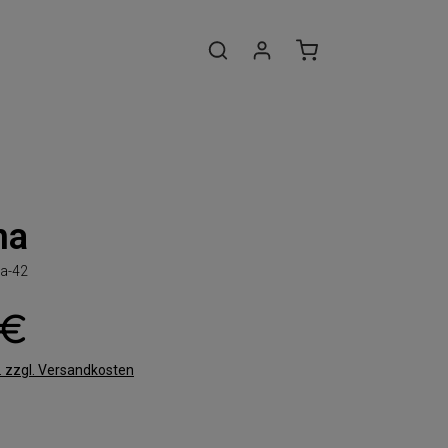
na
a-42
 €
t. zzgl. Versandkosten
len