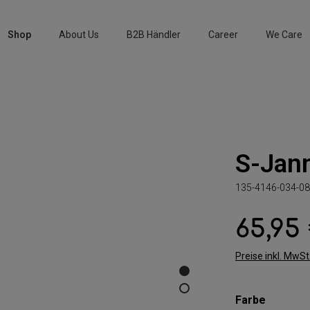
Shop
About Us
B2B Händler
Career
We Care
S-Jan
135-4146-034-08
65,95
Regulärer Preis:
Preise inkl. MwS
auswäh
Farbe