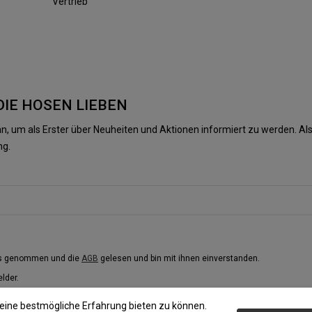
Vertrieb
DIE HOSEN LIEBEN
n, um als Erster über Neuheiten und Aktionen informiert zu werden. 
ng.
is genommen und die
AGB
gelesen und bin mit ihnen einverstanden.
elder.
eine bestmögliche Erfahrung bieten zu können.