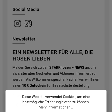
Social Media
Newsletter
EIN NEWSLETTER FÜR ALLE, DIE
HOSEN LIEBEN
Melden Sie sich zu den
STARKhosen – NEWS
an, um
als Erster über Neuheiten und Aktionen informiert zu
werden. Als Willkommensgeschenk schenken wir Ihnen
einen
10 € Gutschein
für Ihre nächste Bestellung.
E-Mail-Adresse
*
Diese Website verwendet Cookies, um eine
bestmögliche Erfahrung bieten zu können.
Mehr Informationen ...