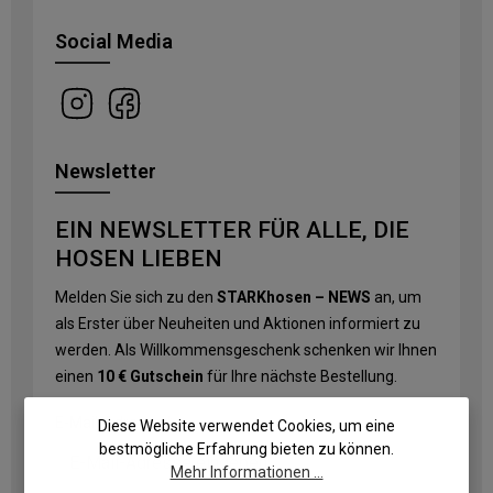
Social Media
Newsletter
EIN NEWSLETTER FÜR ALLE, DIE
HOSEN LIEBEN
Melden Sie sich zu den
STARKhosen – NEWS
an, um
als Erster über Neuheiten und Aktionen informiert zu
werden. Als Willkommensgeschenk schenken wir Ihnen
einen
10 € Gutschein
für Ihre nächste Bestellung.
E-Mail-Adresse
*
Diese Website verwendet Cookies, um eine
bestmögliche Erfahrung bieten zu können.
Mehr Informationen ...