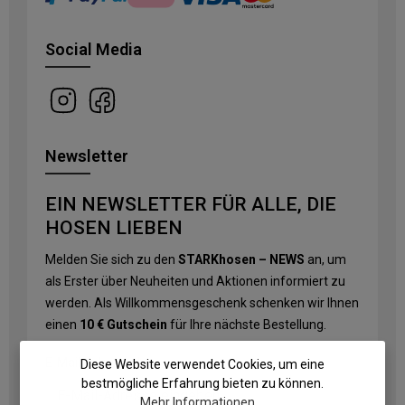
Social Media
Newsletter
EIN NEWSLETTER FÜR ALLE, DIE
HOSEN LIEBEN
Melden Sie sich zu den
STARKhosen – NEWS
an, um
als Erster über Neuheiten und Aktionen informiert zu
werden. Als Willkommensgeschenk schenken wir Ihnen
einen
10 € Gutschein
für Ihre nächste Bestellung.
E-Mail-Adresse
*
Diese Website verwendet Cookies, um eine
bestmögliche Erfahrung bieten zu können.
Mehr Informationen ...