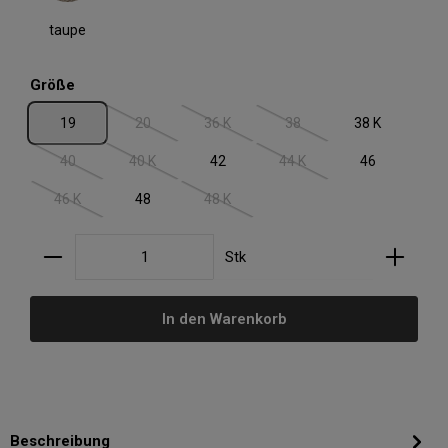
taupe
auswählen
Größe
19
20
36 K
38
38 K
(Diese Option ist zurzeit nicht verfügbar.)
(Diese Option ist zurzeit nicht verfügbar.)
(Diese Option ist zurzeit nic
40
40 K
42
44 K
46
(Diese Option ist zurzeit nicht verfügbar.)
(Diese Option ist zurzeit nicht verfügbar.)
(Diese Option ist zurzeit nic
46 K
48
48 K
(Diese Option ist zurzeit nicht verfügbar.)
(Diese Option ist zurzeit nicht verfügbar.)
Produkt Anzahl: Gib den gewünschten Wert ein oder
Stk
In den Warenkorb
Beschreibung