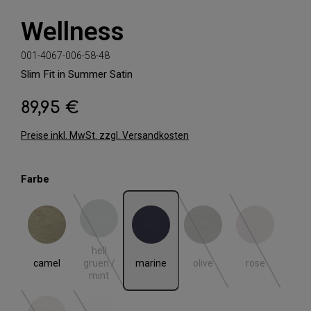
Wellness
001-4067-006-58-48
Slim Fit in Summer Satin
89,95 €
Regulärer Preis:
Preise inkl. MwSt. zzgl. Versandkosten
auswählen
Farbe
camel
hell gruen / mint
marine
olive
rose
(Diese Option ist zurzeit nicht verfügbar.)
(Diese Option ist zurzeit nic
(Diese Option i
hell
camel
marine
olive
rose
gruen /
mint