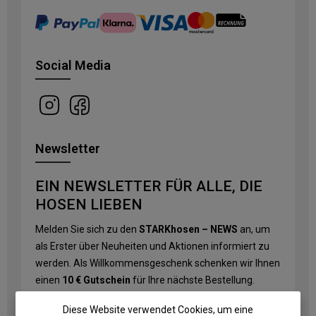
Social Media
Newsletter
EIN NEWSLETTER FÜR ALLE, DIE
HOSEN LIEBEN
Melden Sie sich zu den
STARKhosen – NEWS
an, um
als Erster über Neuheiten und Aktionen informiert zu
werden. Als Willkommensgeschenk schenken wir Ihnen
einen
10 € Gutschein
für Ihre nächste Bestellung.
Diese Website verwendet Cookies, um eine
E-Mail-Adresse
*