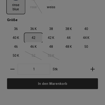
(Diese Option ist zurzeit nicht verfügbar.)
rinse
rose
weiss
blue
auswählen
Größe
36
36 K
38
38 K
40
40 K
42
42 K
44
44 K
46
46 K
48
48 K
50
50 K
52
52 K
(Diese Option ist zurzeit nicht verfügbar.)
(Diese Option ist zurzeit nicht verfügbar.)
Produkt Anzahl: Gib den gewünschten Wert ein oder
Stk
In den Warenkorb