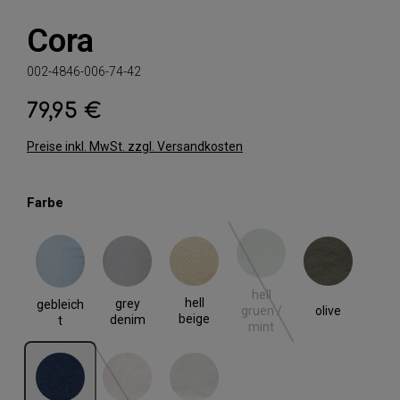
Cora
002-4846-006-74-42
79,95 €
Regulärer Preis:
Preise inkl. MwSt. zzgl. Versandkosten
auswählen
Farbe
gebleicht
grey denim
hell beige
hell gruen / mint
olive
(Diese Option ist zurzeit nic
hell
hell
grey
gebleich
olive
gruen /
beige
denim
t
mint
rinse blue
rose
weiss