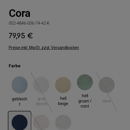
Cora
002-4846-006-74-42-K
79,95 €
Regulärer Preis:
Preise inkl. MwSt. zzgl. Versandkosten
auswählen
Farbe
gebleicht
grey denim
hell beige
hell gruen / mint
olive
(Diese Option ist zurzeit nicht verfügbar.)
(Diese Option i
hell
hell
grey
gebleich
olive
gruen /
beige
denim
t
mint
rinse blue
rose
weiss