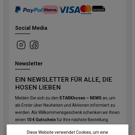
Social Media
Newsletter
EIN NEWSLETTER FÜR ALLE, DIE
HOSEN LIEBEN
Melden Sie sich zu den
STARKhosen – NEWS
an, um
als Erster über Neuheiten und Aktionen informiert zu
werden. Als Willkommensgeschenk schenken wir Ihnen
einen
10 € Gutschein
für Ihre nächste Bestellung.
Diese Website verwendet Cookies, um eine
E-Mail-Adresse
*