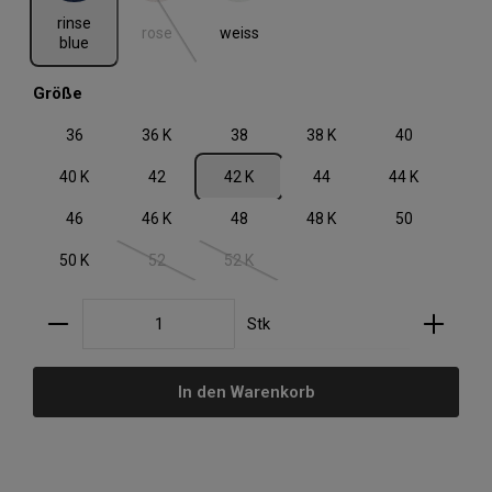
(Diese Option ist zurzeit nicht verfügbar.)
rinse
rose
weiss
blue
auswählen
Größe
36
36 K
38
38 K
40
40 K
42
42 K
44
44 K
46
46 K
48
48 K
50
50 K
52
52 K
(Diese Option ist zurzeit nicht verfügbar.)
(Diese Option ist zurzeit nicht verfügbar.)
Produkt Anzahl: Gib den gewünschten Wert ein oder
Stk
In den Warenkorb